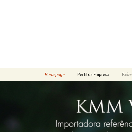
A Importadora dos Melhores Vinh
KMM Vinh
Homepage
Perfil da Empresa
Paíse
Vinho
Vinho
Vinho