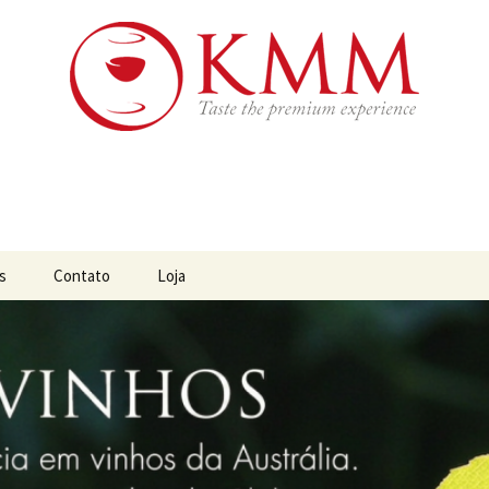
os da Austrália, Chile e África do Sul
os
s
Contato
Loja
s da Austrália
s do Brasil
s do Chile