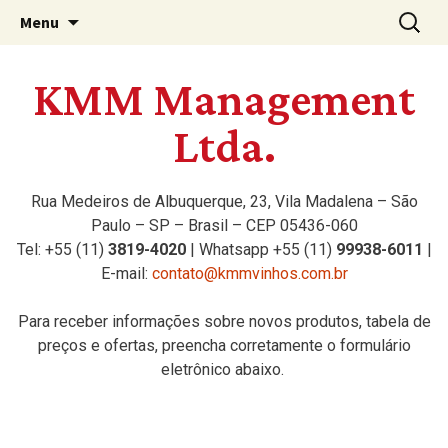
A Importadora dos Melhores Vinhos da
KMM Vinhos
Menu
Austrália, Chile e África do Sul
KMM Management
Ltda.
Rua Medeiros de Albuquerque, 23, Vila Madalena – São
Paulo – SP – Brasil – CEP 05436-060
Tel: +55 (11)
3819-4020
| Whatsapp +55 (11)
99938-6011
|
E-mail:
contato@kmmvinhos.com.br
Para receber informações sobre novos produtos, tabela de
preços e ofertas, preencha corretamente o formulário
eletrônico abaixo.