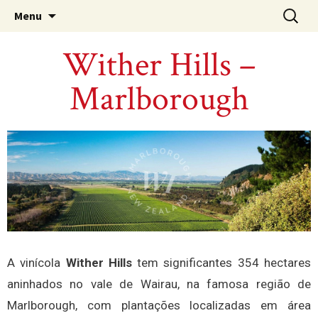
A Importadora dos Melhores Vinhos da
KMM Vinhos
Menu
Austrália, Chile e África do Sul
Wither Hills –
Marlborough
A vinícola
Wither Hills
tem significantes 354 hectares
aninhados no vale de Wairau, na famosa região de
Marlborough, com plantações localizadas em área