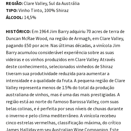
REGIÃO:
Clare Valley, Sul da Austrália
TIPO:
Vinho Tinto, 100% Shiraz
ÁLCOOL:
14,5%
HISTÓRICO:
Em 1964 Jim Barry adquiriu 70 acres de terra de
Duncan McRae Wood, na região de Armagh, em Clare Valley,
pagando £50 por acre. Nas últimas décadas, a vinícola Jim
Barry acumulou considerável experiência sobre as suas
videiras e os vinhos produzidos em Clare Valley. Através
deste conhecimento, selecionados vinhedos de Shiraz
tiveram sua produtividade reduzida para aumentar a
intensidade e a qualidade da fruta. A pequena região de Clare
Valley representa menos de 1.5% do total da produção
australiana de vinhos, mas é uma das mais prestigiadas. A
região está ao norte do famoso Barossa Valley, com suas
belas colinas, e é perfeita por seus níveis de chuvas durante
o inverno e pelo clima mediterrâneo. A vinícola recebeu
cinco estrelas vermelhas, classificação máxima, do crítico
James Halliday em seu Australian Wine Companion. Este