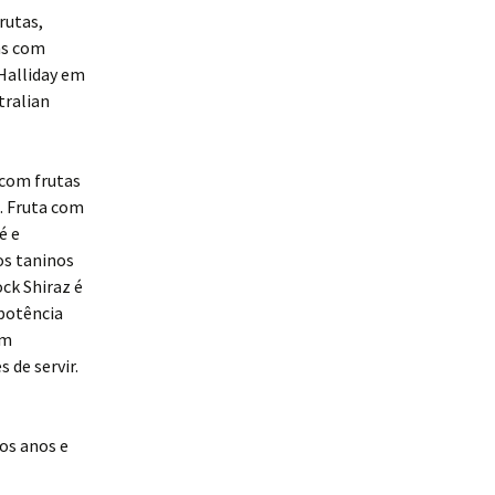
rutas,
ns com
Halliday em
tralian
 com frutas
. Fruta com
é e
os taninos
ck Shiraz é
potência
em
 de servir.
os anos e