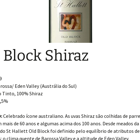
 Block Shiraz
9
rossa/ Eden Valley (Austrália do Sul)
 Tinto, 100% Shiraz
,5%
:
Celebrado ícone australiano. As uvas Shiraz são colhidas de parre
m mais de 60 anos e algumas acima dos 100 anos. Desde meados da
o do St Hallett Old Block foi definido pelo equilíbrio de atributos 
: o clima quente de Barossa Valley e a altitude de Eden Valley.