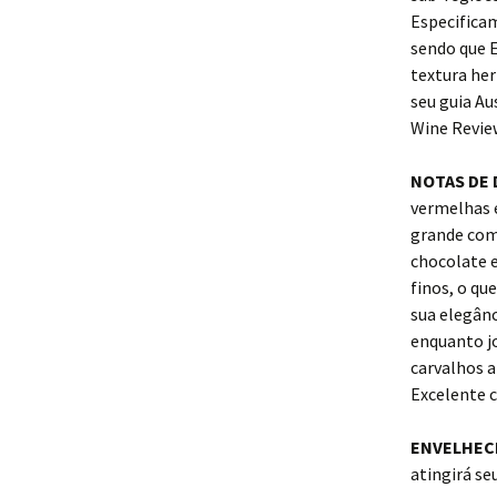
Especificam
sendo que E
textura her
seu guia Au
Wine Revie
NOTAS DE
vermelhas 
grande comp
chocolate 
finos, o qu
sua elegân
enquanto j
carvalhos a
Excelente c
ENVELHEC
atingirá se