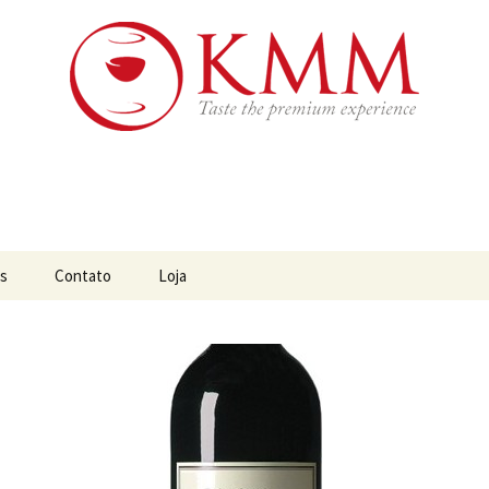
os da Austrália, Chile e África do Sul
os
es
Contato
Loja
s da Austrália
s do Brasil
s do Chile