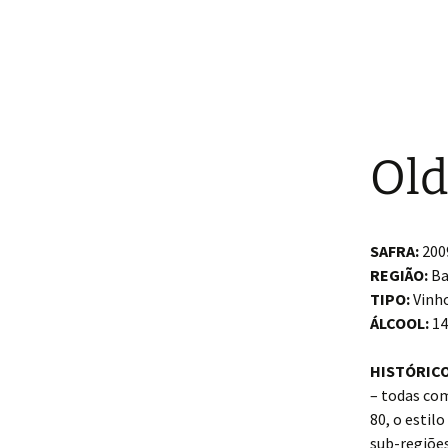
Old
SAFRA:
200
REGIÃO:
Ba
TIPO:
Vinho
ÁLCOOL:
14
HISTÓRICO
– todas co
80, o estil
sub-regiões