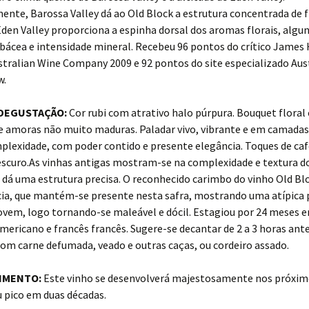
ente, Barossa Valley dá ao Old Block a estrutura concentrada de f
den Valley proporciona a espinha dorsal dos aromas florais, algu
bácea e intensidade mineral. Recebeu 96 pontos do crítico James 
stralian Wine Company 2009 e 92 pontos do site especializado Aus
w.
 DEGUSTAÇÃO:
Cor rubi com atrativo halo púrpura. Bouquet floral
e amoras não muito maduras. Paladar vivo, vibrante e em camadas
lexidade, com poder contido e presente elegância. Toques de caf
escuro.As vinhas antigas mostram-se na complexidade e textura d
e dá uma estrutura precisa. O reconhecido carimbo do vinho Old Blo
cia, que mantém-se presente nesta safra, mostrando uma atípica 
ovem, logo tornando-se maleável e dócil. Estagiou por 24 meses 
mericano e francês francês. Sugere-se decantar de 2 a 3 horas antes
om carne defumada, veado e outras caças, ou cordeiro assado.
IMENTO:
Este vinho se desenvolverá majestosamente nos próxim
u pico em duas décadas.