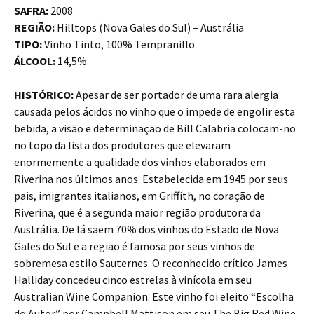
SAFRA:
2008
REGIÃO:
Hilltops (Nova Gales do Sul) – Austrália
TIPO:
Vinho Tinto, 100% Tempranillo
ÁLCOOL:
14,5%
HISTÓRICO:
Apesar de ser portador de uma rara alergia
causada pelos ácidos no vinho que o impede de engolir esta
bebida, a visão e determinação de Bill Calabria colocam-no
no topo da lista dos produtores que elevaram
enormemente a qualidade dos vinhos elaborados em
Riverina nos últimos anos. Estabelecida em 1945 por seus
pais, imigrantes italianos, em Griffith, no coração de
Riverina, que é a segunda maior região produtora da
Austrália. De lá saem 70% dos vinhos do Estado de Nova
Gales do Sul e a região é famosa por seus vinhos de
sobremesa estilo Sauternes. O reconhecido crítico James
Halliday concedeu cinco estrelas à vinícola em seu
Australian Wine Companion. Este vinho foi eleito “Escolha
do Autor” por Campbell Mattison em seu The Big Red Wine