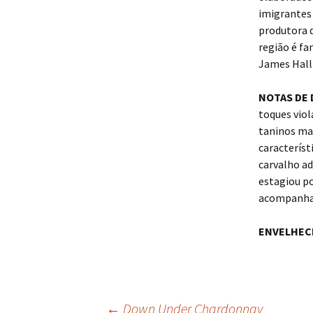
imigrantes 
produtora d
região é fa
James Halli
NOTAS DE
toques viol
taninos ma
característ
carvalho ad
estagiou p
acompanhar
ENVELHEC
←
Down Under Chardonnay