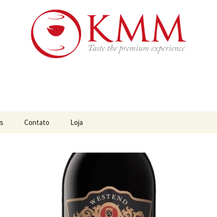
os da Austrália, Chile e África do Sul
os
es
Contato
Loja
s da Austrália
s do Brasil
s do Chile