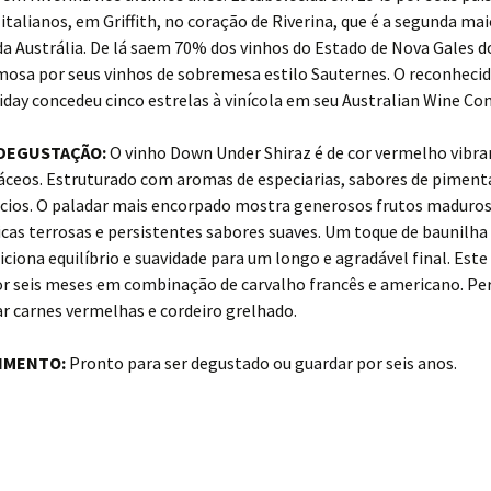
italianos, em Griffith, no coração de Riverina, que é a segunda mai
a Austrália. De lá saem 70% dos vinhos do Estado de Nova Gales do
mosa por seus vinhos de sobremesa estilo Sauternes. O reconhecid
day concedeu cinco estrelas à vinícola em seu Australian Wine C
 DEGUSTAÇÃO:
O vinho Down Under Shiraz é de cor vermelho vibr
áceos. Estruturado com aromas de especiarias, sabores de piment
cios. O paladar mais encorpado mostra generosos frutos maduros
icas terrosas e persistentes sabores suaves. Um toque de baunilha
iciona equilíbrio e suavidade para um longo e agradável final. Este
or seis meses em combinação de carvalho francês e americano. Per
 carnes vermelhas e cordeiro grelhado.
IMENTO:
Pronto para ser degustado ou guardar por seis anos.