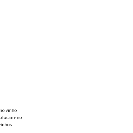
 no vinho
 colocam-no
vinhos
,