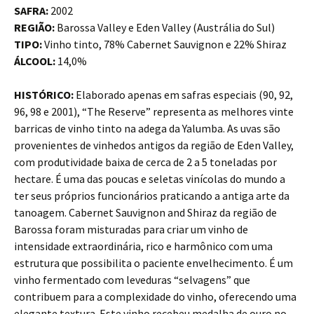
SAFRA:
2002
REGIÃO:
Barossa Valley e Eden Valley (Austrália do Sul)
TIPO:
Vinho tinto, 78% Cabernet Sauvignon e 22% Shiraz
ÁLCOOL:
14,0%
HISTÓRICO:
Elaborado apenas em safras especiais (90, 92,
96, 98 e 2001), “The Reserve” representa as melhores vinte
barricas de vinho tinto na adega da Yalumba. As uvas são
provenientes de vinhedos antigos da região de Eden Valley,
com produtividade baixa de cerca de 2 a 5 toneladas por
hectare. É uma das poucas e seletas vinícolas do mundo a
ter seus próprios funcionários praticando a antiga arte da
tanoagem. Cabernet Sauvignon and Shiraz da região de
Barossa foram misturadas para criar um vinho de
intensidade extraordinária, rico e harmônico com uma
estrutura que possibilita o paciente envelhecimento. É um
vinho fermentado com leveduras “selvagens” que
contribuem para a complexidade do vinho, oferecendo uma
elegante textura. Este vinho recebeu medalha de ouro no