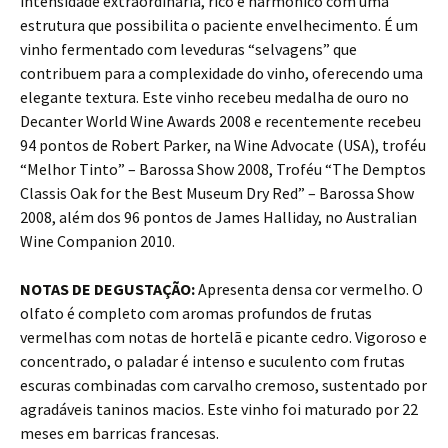
intensidade extraordinária, rico e harmônico com uma
estrutura que possibilita o paciente envelhecimento. É um
vinho fermentado com leveduras “selvagens” que
contribuem para a complexidade do vinho, oferecendo uma
elegante textura. Este vinho recebeu medalha de ouro no
Decanter World Wine Awards 2008 e recentemente recebeu
94 pontos de Robert Parker, na Wine Advocate (USA), troféu
“Melhor Tinto” – Barossa Show 2008, Troféu “The Demptos
Classis Oak for the Best Museum Dry Red” – Barossa Show
2008, além dos 96 pontos de James Halliday, no Australian
Wine Companion 2010.
NOTAS DE DEGUSTAÇÃO:
Apresenta densa cor vermelho. O
olfato é completo com aromas profundos de frutas
vermelhas com notas de hortelã e picante cedro. Vigoroso e
concentrado, o paladar é intenso e suculento com frutas
escuras combinadas com carvalho cremoso, sustentado por
agradáveis taninos macios. Este vinho foi maturado por 22
meses em barricas francesas.