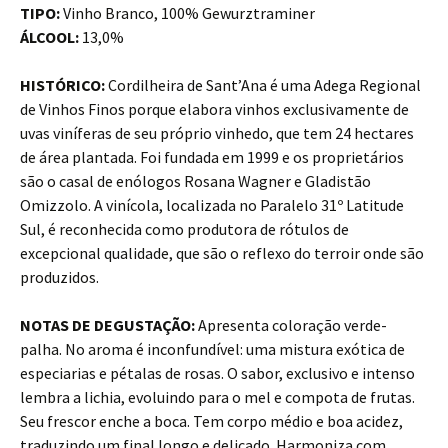
TIPO:
Vinho Branco, 100% Gewurztraminer
ÁLCOOL:
13,0%
HISTÓRICO:
Cordilheira de Sant’Ana é uma Adega Regional
de Vinhos Finos porque elabora vinhos exclusivamente de
uvas viníferas de seu próprio vinhedo, que tem 24 hectares
de área plantada. Foi fundada em 1999 e os proprietários
são o casal de enólogos Rosana Wagner e Gladistão
Omizzolo. A vinícola, localizada no Paralelo 31º Latitude
Sul, é reconhecida como produtora de rótulos de
excepcional qualidade, que são o reflexo do terroir onde são
produzidos.
NOTAS DE DEGUSTAÇÃO:
Apresenta coloração verde-
palha. No aroma é inconfundível: uma mistura exótica de
especiarias e pétalas de rosas. O sabor, exclusivo e intenso
lembra a lichia, evoluindo para o mel e compota de frutas.
Seu frescor enche a boca. Tem corpo médio e boa acidez,
traduzindo um final longo e delicado. Harmoniza com