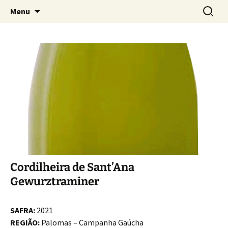
A Importadora dos Melhores Vinhos da
Pular
Pesquis
KMM Vinhos
Menu
para
por:
Austrália, Chile e África do Sul
o
conteúdo
Cordilheira de Sant’Ana
Gewurztraminer
SAFRA:
2021
REGIÃO:
Palomas – Campanha Gaúcha