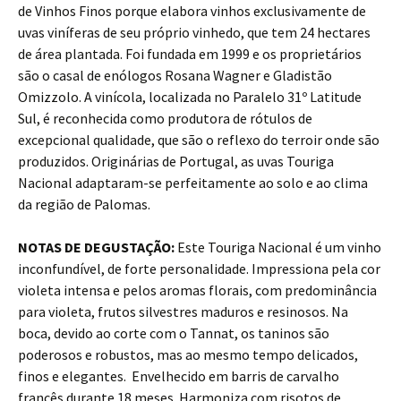
de Vinhos Finos porque elabora vinhos exclusivamente de
uvas viníferas de seu próprio vinhedo, que tem 24 hectares
de área plantada. Foi fundada em 1999 e os proprietários
são o casal de enólogos Rosana Wagner e Gladistão
Omizzolo. A vinícola, localizada no Paralelo 31º Latitude
Sul, é reconhecida como produtora de rótulos de
excepcional qualidade, que são o reflexo do terroir onde são
produzidos. Originárias de Portugal, as uvas Touriga
Nacional adaptaram-se perfeitamente ao solo e ao clima
da região de Palomas.
NOTAS DE DEGUSTAÇÃO:
Este Touriga Nacional é um vinho
inconfundível, de forte personalidade. Impressiona pela cor
violeta intensa e pelos aromas florais, com predominância
para violeta, frutos silvestres maduros e resinosos. Na
boca, devido ao corte com o Tannat, os taninos são
poderosos e robustos, mas ao mesmo tempo delicados,
finos e elegantes. Envelhecido em barris de carvalho
francês durante 18 meses. Harmoniza com risotos de