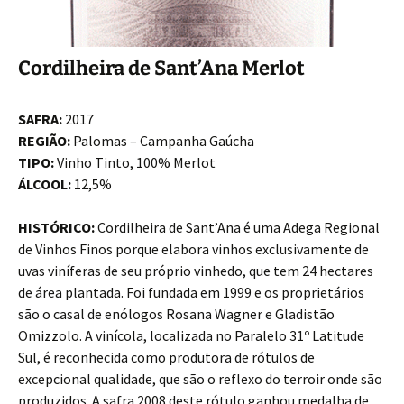
Cordilheira de Sant’Ana Merlot
SAFRA:
2017
REGIÃO:
Palomas – Campanha Gaúcha
TIPO:
Vinho Tinto, 100% Merlot
ÁLCOOL:
12,5%
HISTÓRICO:
Cordilheira de Sant’Ana é uma Adega Regional
de Vinhos Finos porque elabora vinhos exclusivamente de
uvas viníferas de seu próprio vinhedo, que tem 24 hectares
de área plantada. Foi fundada em 1999 e os proprietários
são o casal de enólogos Rosana Wagner e Gladistão
Omizzolo. A vinícola, localizada no Paralelo 31º Latitude
Sul, é reconhecida como produtora de rótulos de
excepcional qualidade, que são o reflexo do terroir onde são
produzidos. A safra 2008 deste rótulo ganhou medalha de