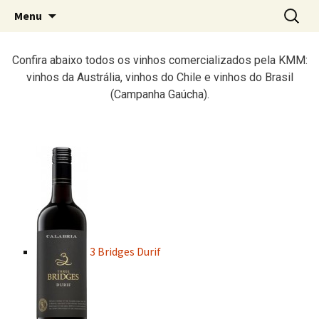
A Importadora dos Melhores Vinhos da
KMM Vinhos
Menu
Austrália, Chile e África do Sul
Confira abaixo todos os vinhos comercializados pela KMM:
vinhos da Austrália, vinhos do Chile e vinhos do Brasil
(Campanha Gaúcha).
3 Bridges Durif